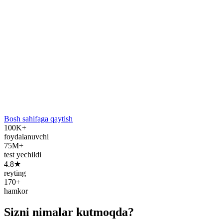
Bosh sahifaga qaytish
100K+
foydalanuvchi
75M+
test yechildi
4.8★
reyting
170+
hamkor
Sizni nimalar kutmoqda?