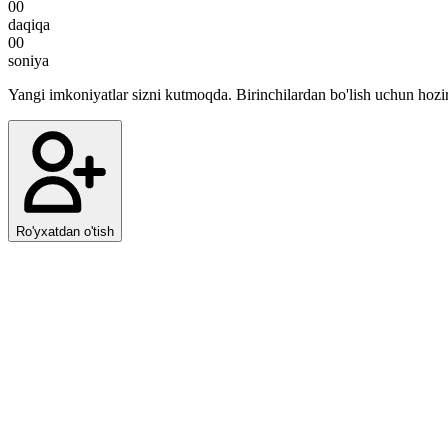
00
daqiqa
00
soniya
Yangi imkoniyatlar sizni kutmoqda. Birinchilardan bo'lish uchun hozir
Ro'yxatdan o'tish