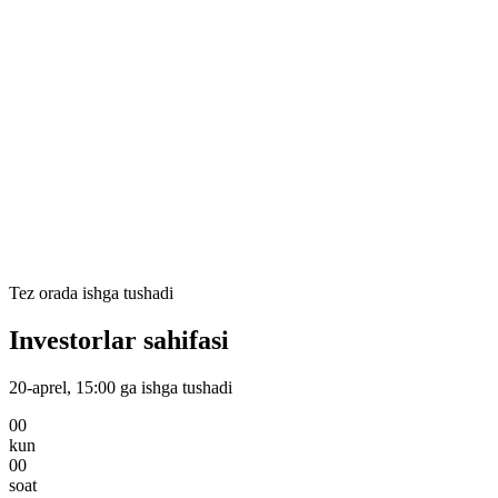
Talabalar
Narxlar
Jarimalar
🇺🇿
🇺🇿
(97) 280-08-09
Kirish
Ro'yxatdan o'tish
Tez orada ishga tushadi
Investorlar sahifasi
20-aprel, 15:00
ga ishga tushadi
00
kun
00
soat