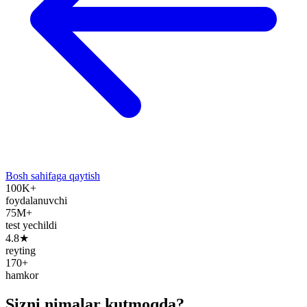
Bosh sahifaga qaytish
100K+
foydalanuvchi
75M+
test yechildi
4.8★
reyting
170+
hamkor
Sizni nimalar kutmoqda?