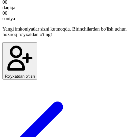
00
daqiqa
00
soniya
Yangi imkoniyatlar sizni kutmoqda. Birinchilardan bo'lish uchun
hoziroq ro'yxatdan o'ting!
Ro'yxatdan o'tish