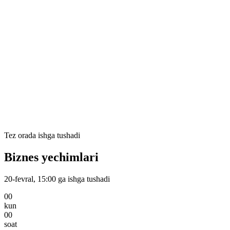
Talabalar
Narxlar
Jarimalar
🇺🇿
🇺🇿
(97) 280-08-09
Kirish
Ro'yxatdan o'tish
Tez orada ishga tushadi
Biznes yechimlari
20-fevral, 15:00
ga ishga tushadi
00
kun
00
soat