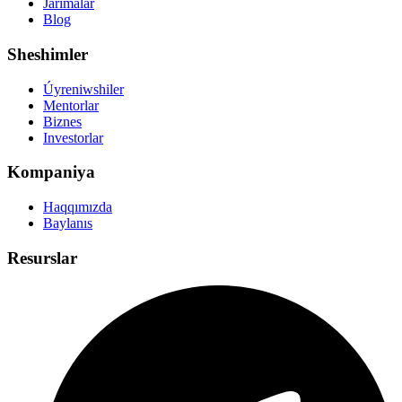
Jarimalar
Blog
Sheshimler
Úyreniwshiler
Mentorlar
Biznes
Investorlar
Kompaniya
Haqqımızda
Baylanıs
Resurslar