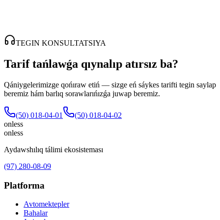
TEGIN KONSULTATSIYA
Tarif tańlawǵa qıynalıp atırsız ba?
Qániygelerimizge qońıraw etiń — sizge eń sáykes tarifti tegin saylap
beremiz hám barlıq sorawlarıńızǵa juwap beremiz.
(50) 018-04-01
(50) 018-04-02
onless
onless
Aydawshılıq tálimi ekosisteması
(97) 280-08-09
Platforma
Avtomektepler
Bahalar