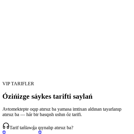
Úyreniwshiler
Bahalar
Jarimalar
🇺🇿
🇺🇿
(97) 280-08-09
Kiriw
Dizimnen ótiw
VIP TARIFLER
Ózińizge sáykes tarifti saylań
Avtomektepte oqıp atırsız ba yamasa imtixan aldınan tayarlanıp
atırsız ba — hár bir basqısh ushın óz tarifi.
Tarif tańlawǵa qıynalıp atırsız ba?