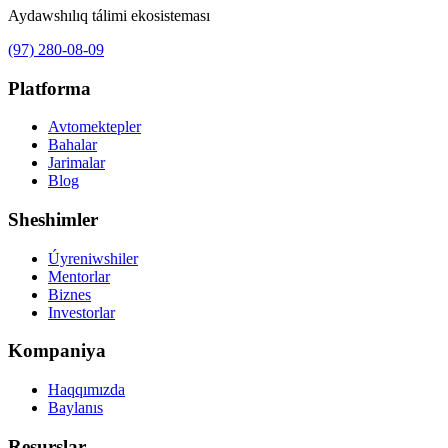
Aydawshılıq tálimi ekosisteması
(97) 280-08-09
Platforma
Avtomektepler
Bahalar
Jarimalar
Blog
Sheshimler
Úyreniwshiler
Mentorlar
Biznes
Investorlar
Kompaniya
Haqqımızda
Baylanıs
Resurslar