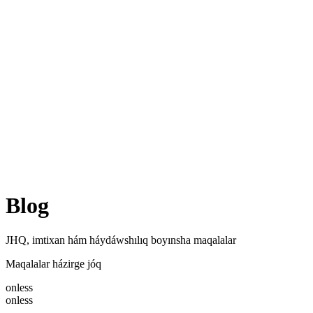
Úyreniwshiler
Bahalar
Jarimalar
🇺🇿
🇺🇿
(97) 280-08-09
Kiriw
Dizimnen ótiw
Blog
JHQ, imtixan hám háydáwshılıq boyınsha maqalalar
Maqalalar házirge jóq
onless
onless