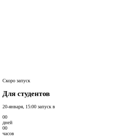
Студенты
Цены
Штрафы
🇷🇺
🇷🇺
(97) 280-08-09
Войти
Зарегистрироваться
Скоро запуск
Для студентов
20-января, 15:00
запуск в
00
дней
00
часов